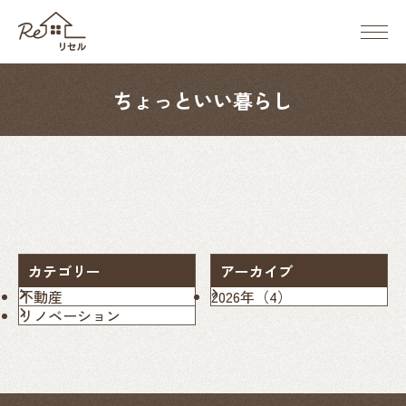
メ
ニ
ReSell（リ
ュ
セ
ー
ル）
ちょっといい暮らし
ボ
タ
ン
カテゴリー
アーカイブ
不動産
2026年
（4）
リノベーション