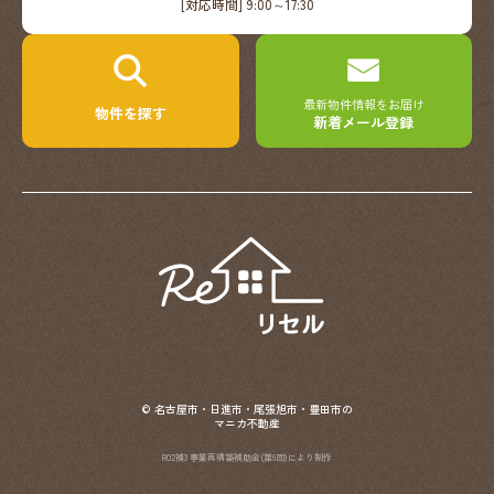
[対応時間] 9:00～17:30
最新物件情報をお届け
物件を探す
新着メール登録
ReSell（リ
セ
ル）
© 名古屋市・日進市・尾張旭市・豊田市の
マニカ不動産
R02補3 事業再構築補助金(第6回)により制作