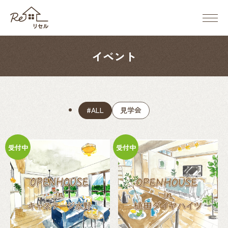
メ
ニ
ReSell（リ
ュ
セ
ー
ル）
イベント
ボ
タ
ン
#ALL
見学会
受付中
受付中