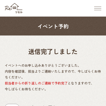
メ
ニ
ReSell（リ
ュ
セ
ー
ル）
イベント予約
ボ
タ
ン
送信完了しました
イベントへのお申し込みありがとうございました。
内容を確認後、担当よりご連絡いたしますので、今しばらくお待
ちください。
担当者からの折り返しのご連絡で予約完了
となりますので、
今しばらくお待ちください。